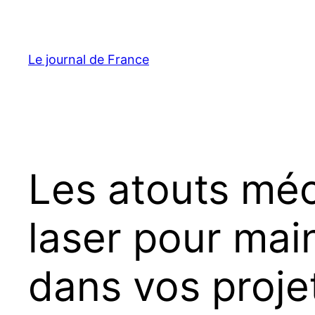
Aller
au
contenu
Le journal de France
Les atouts méc
laser pour mai
dans vos proje