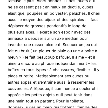
l’amuse le plus. Alors donnez-lui des jouets qui
ne se cassent pas : animaux en ductile, cubes
élastique, poupées en polyester, peluches. Il cheri
aussi le moyen des bijoux et des spirales : il faut
déplacer de grosses pendentifs le long de
plusieurs axes. Il exerce son espoir avec des
anneaux à déposer sur un axe médian pour
inventer une rassemblement. Secouer un jeu qui
fait du bruit ( un piquet de pluie ou une « boîte à
meuh » ) le fait beaucoup bafouer. Il aime – et il
aimera encore au phrase indépendamment – les
boîtes en tous types : à chaussures, flexible… Il y
place et retire infatigablement ses cubes ou
autres appas et s’entraîne aussi à resserrer les
couvercles. À l’époque, il commence à couler et il
apprécie les petits objets qu’il peut tenir dans
une main tout en partant. Pour le toilette,
donnez-lui des animaux qui flottent : famille des