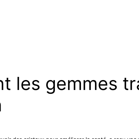
nt les gemmes t
n