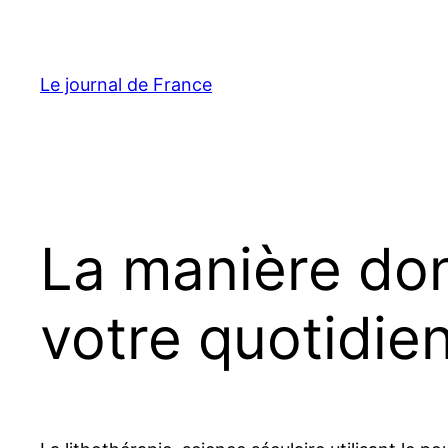
Aller
au
contenu
Le journal de France
La manière do
votre quotidie