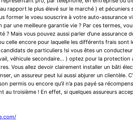
é représentant pro, par téléphone, en entreprise ou d
 au rapport le plus élevé sur le marché ) et pécuniers
us former le voeu souscrire à votre auto-assurance v
on par une meilleure garantie vie ? Par ces termes, vou
lité ? Mais vous pouvez aussi parler d’une assurance d
celle encore pour laquelle les différents frais sont les
ndidats de particuliers !si vous êtes un conducteur q
avail, véhicule secondaire… ) optez pour la protectio
res. Vous allez devoir clairement installer un bâti éle
ser, un assureur peut lui aussi abjurer un clientèle. C
er son permis ou encore qu’il n’a pas payé sa récompense
 au troisième ! En effet, si quelques assureurs accept
e.com/