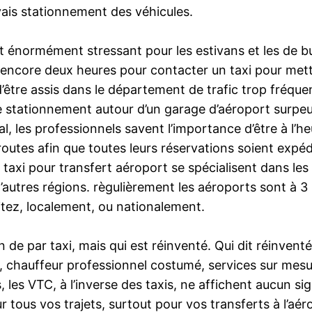
vais stationnement des véhicules.
t énormément stressant pour les estivans et les de bus
n encore deux heures pour contacter un taxi pour mett
 d’être assis dans le département de trafic trop fréq
e stationnement autour d’un garage d’aéroport surpeupl
al, les professionnels savent l’importance d’être à l’he
s routes afin que toutes leurs réservations soient expé
 taxi pour transfert aéroport se spécialisent dans le
’autres régions. règulièrement les aéroports sont à 3 
itez, localement, ou nationalement.
 de par taxi, mais qui est réinventé. Qui dit réinventé
luxe, chauffeur professionnel costumé, services sur me
s, les VTC, à l’inverse des taxis, ne affichent aucun s
tous vos trajets, surtout pour vos transferts à l’aér