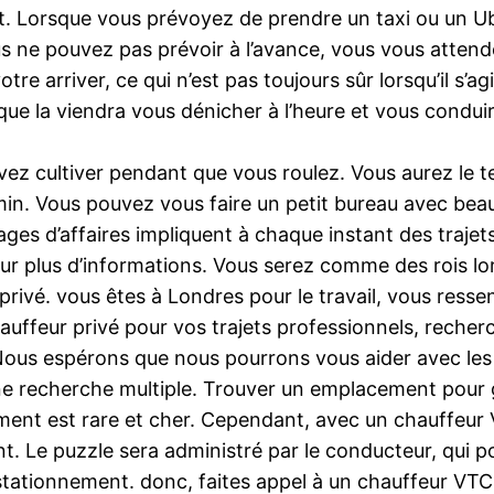
at. Lorsque vous prévoyez de prendre un taxi ou un U
ne pouvez pas prévoir à l’avance, vous vous attendez
re arriver, ce qui n’est pas toujours sûr lorsqu’il s’ag
ue la viendra vous dénicher à l’heure et vous conduira
vez cultiver pendant que vous roulez. Vous aurez le 
min. Vous pouvez vous faire un petit bureau avec be
ges d’affaires impliquent à chaque instant des traje
ur plus d’informations. Vous serez comme des rois lor
rivé. vous êtes à Londres pour le travail, vous ressen
chauffeur privé pour vos trajets professionnels, reche
. Nous espérons que nous pourrons vous aider avec les
ne recherche multiple. Trouver un emplacement pour 
ment est rare et cher. Cependant, avec un chauffeur V
t. Le puzzle sera administré par le conducteur, qui po
ationnement. donc, faites appel à un chauffeur VTC po