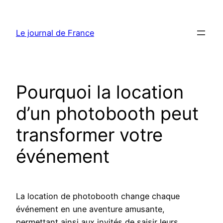
Aller
au
Le journal de France
contenu
Pourquoi la location
d’un photobooth peut
transformer votre
événement
La location de photobooth change chaque
événement en une aventure amusante,
permettant ainsi aux invités de saisir leurs