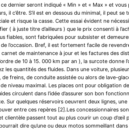
 ce dernier seront indiqué « Min » et « Max » et vous 
, il c’être. S’il est en dessous du minimal, il peut se
iale et risque la casse. Cette essai évident ne nécess
er ( à juste titre d’ailleurs ) que le prix consenti à l
lus fiables, sont fabriquées pour subsister et demeu
e l’occasion. Bref, il est fortement facile de revendr
carnet de maintenance à jour et les factures des dis
l’ordre de 10 à 15. 000 km par an ), la surcote donne
ez les quantités des fluides. Dans une voiture, plusieu
r, de freins, de conduite assistée ou alors de lave-gl
de niveau maximal. Les places ont pour obligation de
ides circulent dans l’idée d’assurer son bon fonctionn
ace. Sur quelques réservoirs oeuvrent deux lignes, un
ouver entre ces repères [2].Les concessionnaires sont
 clientèle passent tout au plus courir un coup d’œil 
e pourrait dire qu’une ou deux motos sommeillant dan