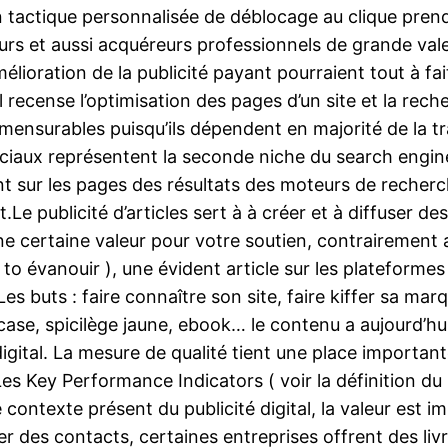
tactique personnalisée de déblocage au clique prendr
urs et aussi acquéreurs professionnels de grande va
lioration de la publicité payant pourraient tout à fai
recense l’optimisation des pages d’un site et la rech
mmensurables puisqu’ils dépendent en majorité de la t
rciaux représentent la seconde niche du search engi
hant sur les pages des résultats des moteurs de reche
e publicité d’articles sert à à créer et à diffuser des 
e certaine valeur pour votre soutien, contrairement a
 to évanouir ), une évident article sur les plateformes
s buts : faire connaître son site, faire kiffer sa mar
 case, spicilège jaune, ebook… le contenu a aujourd’hui 
 digital. La mesure de qualité tient une place importan
Key Performance Indicators ( voir la définition du K
contexte présent du publicité digital, la valeur est 
 des contacts, certaines entreprises offrent des livr