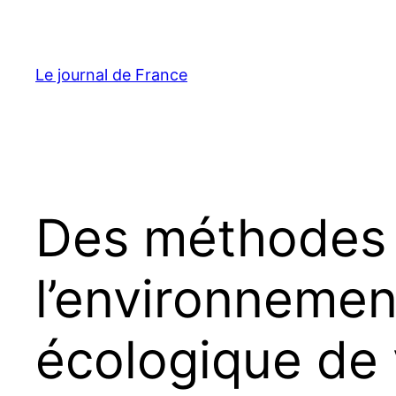
Aller
au
contenu
Le journal de France
Des méthodes 
l’environnemen
écologique de