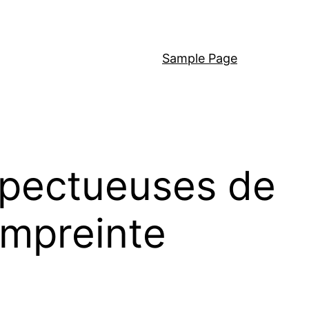
Sample Page
spectueuses de
empreinte