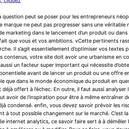
, cliquez
La question peut se poser pour les entrepreneurs néop
ne marque ne peut pas progresser sans une véritable m
e marketing dans le lancement d’un produit ou dans l
fait que vous et vos ambitions. vCette pertinents ras
che. Il s’agit essentiellement d’optimiser vos textes p
es contenus, votre site doit avoir une urbanisme en 
t aussi un facteur super important qui nécessite d’ob
exponentielle avant de lancer un produit ou une offre e
ible que dans le monde économique du produit en questi
déjà offert à l’échec. En outre, il faut aussi analyse
 faut avoir de l’inspiration pour être à même entraîner
éjà condensé. enfin, vous devez savoir prévoir les ri
nt à tout possible changement sur le marché. C’est la
internet analytics, ce savoir faire sert à à démêle