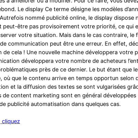
ces à améliorer ou à modifier. Pour ce faire, vous dev
de rebond. Le display Ce terme désigne les modèles d’an
Autrefois nommé publicité online, le display dispose 
est peut-être pas provisoirement votre priorité, ce qu
erver votre situation. Mais dans le cas contraire, le 
de communication peut être une erreur. En effet, dé
bien de cela ! Une nouvelle machine développera votre 
nication développera votre nombre de acheteurs !’entr
problématiques près de ce dernier. Le but étant que l
é, où que le contenu arrive en temps opportun selon d
on et la diffusion des textes se sont vulgarisées grâ
gies de content marketing sont en général développée
 de publicité automatisation dans quelques cas.
 cliquez