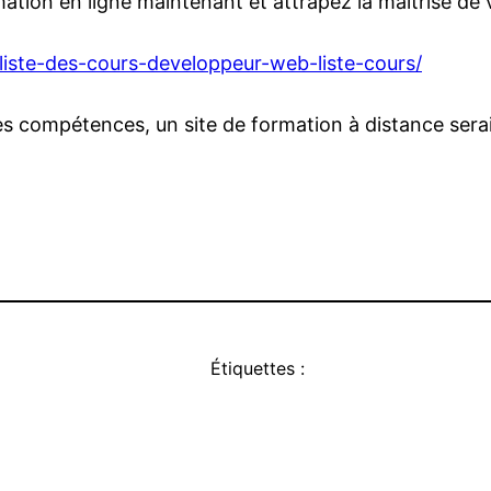
mation en ligne maintenant et attrapez la maîtrise de 
liste-des-cours-developpeur-web-liste-cours/
les compétences, un site de formation à distance serai
Étiquettes :