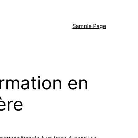
Sample Page
ormation en
ère