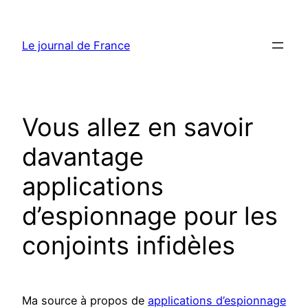
Aller
au
Le journal de France
contenu
Vous allez en savoir
davantage
applications
d’espionnage pour les
conjoints infidèles
Ma source à propos de
applications d’espionnage