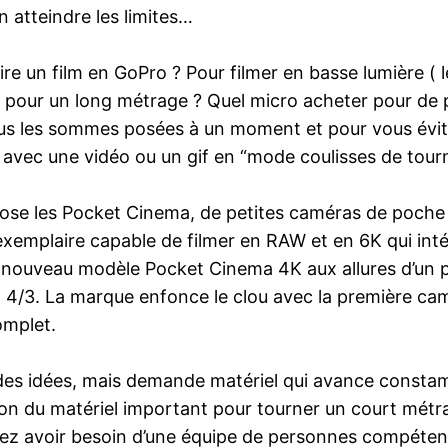
en atteindre les limites…
re un film en GoPro ? Pour filmer en basse lumière ( le
a pour un long métrage ? Quel micro acheter pour de
ous les sommes posées à un moment et pour vous évit
e avec une vidéo ou un gif en “mode coulisses de tour
ose les Pocket Cinema, de petites caméras de poche
n exemplaire capable de filmer en RAW et en 6K qui in
 nouveau modèle Pocket Cinema 4K aux allures d’un pe
o 4/3. La marque enfonce le clou avec la première ca
omplet.
c des idées, mais demande matériel qui avance consta
zon du matériel important pour tourner un court métr
 allez avoir besoin d’une équipe de personnes compéte