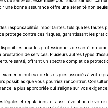
ls de santé est essentielle pour sécuriser leur carrièr
avoir une bonne assurance offre une sérénité non se
 des responsabilités importantes, tels que les fautes
rotège contre ces risques, garantissant les praticie
disponibles pour les professionnels de santé, notammen
restation de services. Plusieurs autres types d’assu
uverture santé, offrant un spectre complet de protecti
examen minutieux de les risques associés à votre prat
gers possibles que vous pourriez rencontrer. Consulte
urance la plus appropriée qui s’aligne sur vos exigence
ales et régulations, et aussi l’évolution de votre car