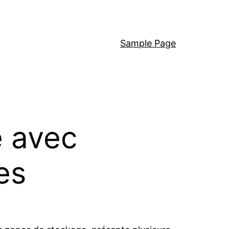
Sample Page
e avec
es