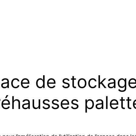
pace de stockag
e réhausses palett