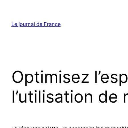
Aller
au
contenu
Le journal de France
Optimisez l’es
l’utilisation d