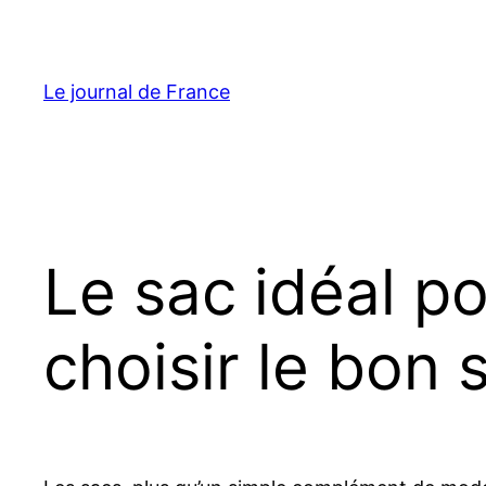
Aller
au
contenu
Le journal de France
Le sac idéal 
choisir le bon 