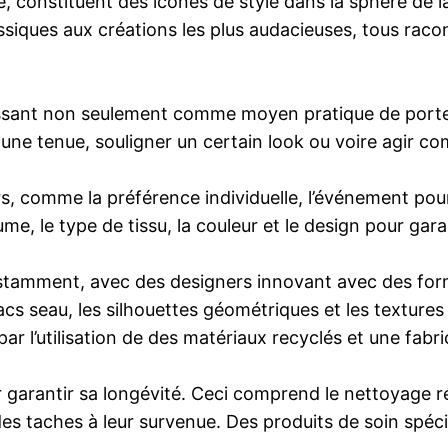
 constituent des icônes de style dans la sphère de l
ssiques aux créations les plus audacieuses, tous raco
gissant non seulement comme moyen pratique de port
ne tenue, souligner un certain look ou voire agir co
 comme la préférence individuelle, l’événement pour 
lume, le type de tissu, la couleur et le design pour gar
tamment, avec des designers innovant avec des forme
cs seau, les silhouettes géométriques et les textures
 par l’utilisation de des matériaux recyclés et une fabr
garantir sa longévité. Ceci comprend le nettoyage ré
des taches à leur survenue. Des produits de soin spéc