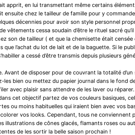
vait apprit, en lui transmettant même certains élément
it ensuite chez le tailleur de famille pour y command
quelques décennies pour avoir son style personnel propr
de vêtements cessa soudain d’être le rituel sacré qu’il 
chez son de tailleur ( et que la chemisette était censé
e l’achat du lot de lait et de la baguette. Si le pub
s’habiller a cessé d’être transmis depuis plusieurs gén
ie. Avant de disposer pour de couvrant la totalité d’un
iez-les bien ou mettez du papier journal dans le fond d
filer avec plaisir sans attendre de les laver ou répar
ans cet objectif partez de vos couleurs basiques, cel
ortes ou moins habituelles qui iraient bien avec vos ba
 colorer vos looks. Cependant, tous ne conviennent
s illustrations de cônes glacés, flamants roses ou autr
ntes de les sortir la belle saison prochain !