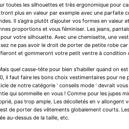
pour toutes les silhouettes et très ergonomique pour 
ttront plus en valeur par exemple avec une parfaite c
s. Il s’agira plutôt d’ajouter vos formes en valeur et
nes proportions et vous féminiser. Les jeans, pantalo
s pour votre silhouette. Avec une chemisette, une ves
ensez ne pas avoir le droit de porter de petite robe c
nifieront et gommeront votre petit ventre à condition d
Mais quel casse-tête pour bien s’habiller quand on est
 il faut faire les bons choix vestimentaires pour ne p
cle de notre catégorie ‘ conseils mode ‘ devrait vous
ntie qui sommeille en vous ! Comme pour les jupes min
proprié, pas trop ample. Les décolletés en v allongent 
e est de porter des vêtements globalement courts. Les
e au-dessus de la taille, etc.