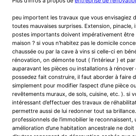
Plus d’infos à propos de
entreprise de renovatio
peu importent les travaux que vous envisagiez d’
toutes mauvaises surprises. Extension, pinacle, is
postes importants doivent impérativement être a
maison ? si vous n’habitez pas le domicile concern
chaussée ou par la cave à vins si celle-ci en b
rénovation, on démonte tout ( l’intérieur ) et pa
auparavant les pièces ou installations à rénove
possedez fait construire, il faut aborder à faire
simplement pour modifier l’aspect d’une pièce ou
revêtements muraux, de sols, cuisine, etc. ). s
intéressant d’effectuer des travaux de réhabilitat
permettre aussi de lui redonner tout sa brillanc
professionnels de l’immobilier le reconnaissent
amélioration d’une habitation ancestrale ne doi