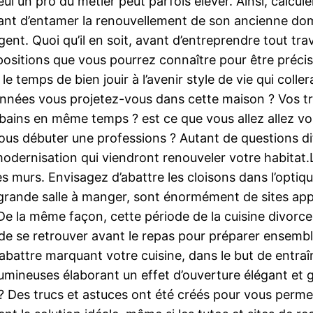
un pro du métier peut parfois élever. Ainsi, calculer le
ant d’entamer la renouvellement de son ancienne domici
gent. Quoi qu’il en soit, avant d’entreprendre tout t
sitions que vous pourrez connaître pour être précis qu
e temps de bien jouir à l’avenir style de vie qui colle
nnées vous projetez-vous dans cette maison ? Vos très
bains en même temps ? est ce que vous allez allez v
us débuter une professions ? Autant de questions di
 modernisation qui viendront renouveler votre habita
 murs. Envisagez d’abattre les cloisons dans l’optique
 grande salle à manger, sont énormément de sites app
De la même façon, cette période de la cuisine divorce
 de se retrouver avant le repas pour préparer ensemble
abattre marquant votre cuisine, dans le but de entraî
umineuses élaborant un effet d’ouverture élégant et g
? Des trucs et astuces ont été créés pour vous permet