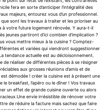
 point sur l’état de l’existant, les contrariétés
le fera en sorte d’anticiper l’intégralité des
ravaux majeurs, entourez vous d’un professionnel.
e sont les travaux à traiter et les prioriser au
ra à votre future logement rénovée. Y aura-t-il
 jeunes partiront d’ici combien d’implication ?
ous vous mettre mieux à la cuisine ? Comptez-
fférentes et variées qui viendront suggestionner
t.La tendance actuelle est au décloisonnement.
 de réaliser de différentes pièces à se résigner
réciables aux grosses réunions d’amis et de
 est démodée ! créer la cuisine est à présent une
 le breakfast, l’apéro ou le dîner ! Vos travaux
ner un effet de grande cuisine ouverte ou alors
racieux.Une envie irrésistible de rénover votre
tre de réduire la facture mais sachez que faire