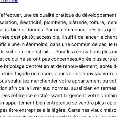
n rennes
effectuer, une de qualité pratique du développement de
olation, électricité, plomberie, plâtrerie, toiture, me
insi bien ordonnés. Par où commencer dès lors que v
ée c’est plutôt accessible, il suffit de lancer le chan
énéficie une. Néanmoins, dans une commun de cas, le 
r la suite on reconstruit … Pour les rénovations plus 
r et ce qui ne seront pas concernées.Après plusieurs
 de bricolage d’entretien et de renouvellement, après 
 d’une façade ou encore pour voir de nouveau votre iso
i vous souhaitez marchander votre appartement ou vot
ion afin de la livrer aux normes, aussi bien en termes 
e. Des référence enchérissant largement votre domaine
, un appartement bien entretenue se vendra plus rapi
t pas être entreprise à la légère. Certaines vieux ma