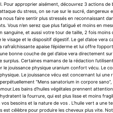
al. Pour approprier aisément, découvrez 3 actions de
attaque du stress, on se rue sur le sucré, dangereux e
re va nous faire sentir plus stressés en reconnaissant d
s. Vous n’en serez que plus fatigué et moins en mesu
 sanguine, et aussi votre tour de taille, 2 fois moins
le visage et le dispositif digestif. Le gel d’aloe vera
 rafraîchissante apaise l’épiderme et lui offre l’oppor
z une bonne couche de gel d’aloe vera directement sur
e surplus. Certaines mamans de la rédaction l’utilisen
er le jouissance physique uranium confort vécu. Le c
 physique. Le jouissance vécu est concernant lui une r
perpétuellement “Mens sanatorium in corpore sano”, à
 l’amour.Les bains d’huiles végétales prennent attentio
ydratent la fourrure, qui est plus lisse et moins fragil
 vos besoins et la nature de vos . L’huile vert a une 
ais est célèbre pour produire les cheveux plus vite. No