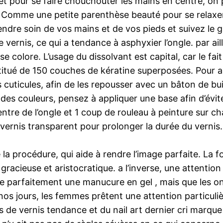
get pour se faire chouchouter les mains en centre, o
. Comme une petite parenthèse beauté pour se relaxe
endre soin de vos mains et de vos pieds et suivez le 
ernis, ce qui a tendance à asphyxier l’ongle. par ailleu
e se colore. L’usage du dissolvant est capital, car le fa
nstitué de 150 couches de kératine superposées. Pour
es cuticules, afin de les repousser avec un bâton de bu
c des couleurs, pensez à appliquer une base afin d’évite
tre de l’ongle et 1 coup de rouleau à peinture sur chaq
 vernis transparent pour prolonger la durée du verni
 procédure, qui aide à rendre l’image parfaite. La for
acieuse et aristocratique. a l’inverse, une attention 
ire parfaitement une manucure en gel , mais que les o
e nos jours, les femmes prêtent une attention particul
es de vernis tendance et du nail art dernier cri marq