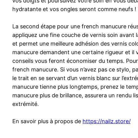
vos doigts et poursuivez votre soin en vous déb
hydratante et vos ongles seront comme neufs ! V
La second étape pour une french manucure réussi
appliquez une fine couche de vernis soin avant l
et permet une meilleure adhésion des vernis colo
manucure demandent une certaine rigueur et il v
conseils vous feront économiser du temps. Pour le
french manucure. Si vous n’avez pas ce stylo, pas
le trait en se servant d’un vernis blanc sur l’extr
manucure tienne plus longtemps, prenez le temps
manucure plus de brillance, assurera un rendu lis
extrémité.
En savoir plus à propos de
https://nailz.store/