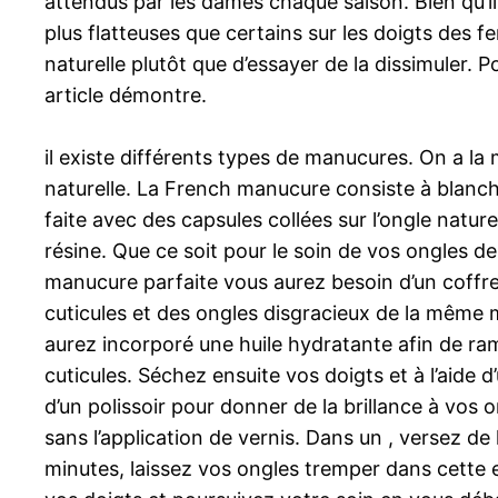
attendus par les dames chaque saison. Bien qu’il
plus flatteuses que certains sur les doigts des 
naturelle plutôt que d’essayer de la dissimuler. 
article démontre.
il existe différents types de manucures. On a la m
naturelle. La French manucure consiste à blanch
faite avec des capsules collées sur l’ongle naturel
résine. Que ce soit pour le soin de vos ongles de
manucure parfaite vous aurez besoin d’un coffret
cuticules et des ongles disgracieux de la même 
aurez incorporé une huile hydratante afin de ramo
cuticules. Séchez ensuite vos doigts et à l’aide
d’un polissoir pour donner de la brillance à vos
sans l’application de vernis. Dans un , versez d
minutes, laissez vos ongles tremper dans cette ea