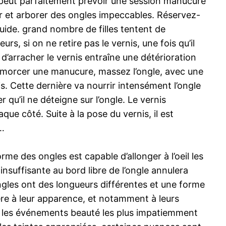
n peut parfaitement prévoir une session manucure
r et arborer des ongles impeccables. Réservez-
guide. grand nombre de filles tentent de
rs, si on ne retire pas le vernis, une fois qu’il
it d’arracher le vernis entraîne une détérioration
 amorcer une manucure, massez l’ongle, avec une
is. Cette dernière va nourrir intensément l’ongle
r qu’il ne déteigne sur l’ongle. Le vernis
ue côté. Suite à la pose du vernis, il est
s…
me des ongles est capable d’allonger à l’oeil les
insuffisante au bord libre de l’ongle annulera
ngles ont des longueurs différentes et une forme
ière à leur apparence, et notamment à leurs
ue les événements beauté les plus impatiemment