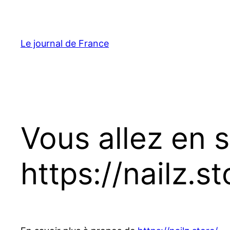
Aller
au
contenu
Le journal de France
Vous allez en 
https://nailz.st