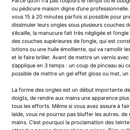
Parce qu’on n’a pas toujours le temps ou le bud
ou pédicure maison digne d’une professionnelle
vous 15 à 20 minutes parfois si possible pour pr
dissimuler leurs ongles sous plusieurs couches de v
s’écaille, la manucure fait très négligée et l’ongl
des couches supérieures de l’ongle, qui est co
lotions ou une huile émolliente, qui va ramollir l
et le faire briller. Avant de mettre un vernis ave
s’applique en 3 temps : un coup de pinceau au cen
possible de mettre un gel effet gloss ou mat, un
La forme des ongles est un début importante de la
doigts, de rendre aux mains une apparence plus gr
tous les efforts. Même si vous avez assure à fa
laide, vous ne pourrez pas bluffer les autres. d
mains. C’est pourquoi la proclamation des teint