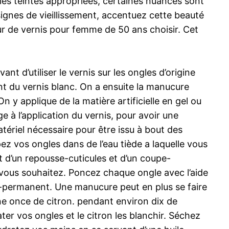
 les teintes appropriées, certaines nuances sont
signes de vieillissement, accentuez cette beauté
eur de vernis pour femme de 50 ans choisir. Cet
nt d’utiliser le vernis sur les ongles d’origine
t du vernis blanc. On a ensuite la manucure
On y applique de la matière artificielle en gel ou
 à l’application du vernis, pour avoir une
tériel nécessaire pour être issu à bout des
z vos ongles dans de l’eau tiède a laquelle vous
nt d’un repousse-cuticules et d’un coupe-
e vous souhaitez. Poncez chaque ongle avec l’aide
emi-permanent. Une manucure peut en plus se faire
une once de citron. pendant environ dix de
ter vos ongles et le citron les blanchir. Séchez