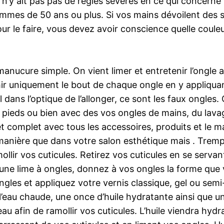
 n’y ait pas pas de règles sévères en ce qui concerne
femmes de 50 ans ou plus. Si vos mains dévoilent des 
Pour le faire, vous devez avoir conscience quelle coul
anucure simple. On vient limer et entretenir l’ongle ava
ir uniquement le bout de chaque ongle en y appliquan
 dans l’optique de l’allonger, ce sont les faux ongles. 
 pieds ou bien avec des vos ongles de mains, du lavage
 complet avec tous les accessoires, produits et le ma
manière que dans votre salon esthétique mais . Trempe
llir vos cuticules. Retirez vos cuticules en se serva
 d’une lime à ongles, donnez à vos ongles la forme qu
 ongles et appliquez votre vernis classique, gel ou s
e l’eau chaude, une once d’huile hydratante ainsi que 
u afin de ramollir vos cuticules. L’huile viendra hydra