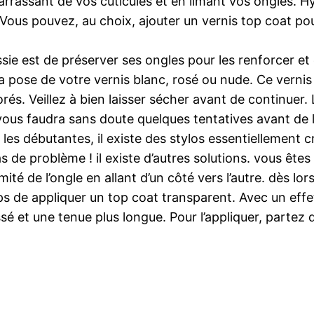
arrassant de vos cuticules et en limant vos ongles. H
ous pouvez, au choix, ajouter un vernis top coat pou
e est de préserver ses ongles pour les renforcer et é
a pose de votre vernis blanc, rosé ou nude. Ce vernis
rés. Veillez à bien laisser sécher avant de continuer.
ous faudra sans doute quelques tentatives avant de le
s débutantes, il existe des stylos essentiellement cré
 de problème ! il existe d’autres solutions. vous êtes
émité de l’ongle en allant d’un côté vers l’autre. dès l
 de appliquer un top coat transparent. Avec un effet 
sé et une tenue plus longue. Pour l’appliquer, partez d