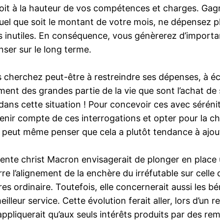
’il soit à la hauteur de vos compétences et charges. G
Quel que soit le montant de votre mois, ne dépensez 
is inutiles. En conséquence, vous génèrerez d’import
nser sur le long terme.
cherchez peut-être à restreindre ses dépenses, à éc
ment des grandes partie de la vie que sont l’achat de 
dans cette situation ! Pour concevoir ces avec sérénité e
tenir compte de ces interrogations et opter pour la ch
n peut même penser que cela a plutôt tendance à ajout
sidente christ Macron envisagerait de plonger en plac
re l’alignement de la enchère du irréfutable sur celle d
 ordinaire. Toutefois, elle concernerait aussi les bén
lleur service. Cette évolution ferait aller, lors d’un r
s’appliquerait qu’aux seuls intérêts produits par des