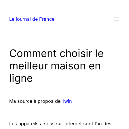
Aller
au
Le journal de France
contenu
Comment choisir le
meilleur maison en
ligne
Ma source à propos de
1win
Les appareils à sous sur internet sont l’un des