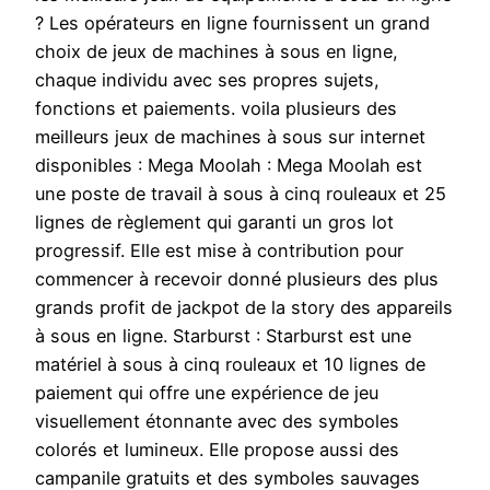
? Les opérateurs en ligne fournissent un grand
choix de jeux de machines à sous en ligne,
chaque individu avec ses propres sujets,
fonctions et paiements. voila plusieurs des
meilleurs jeux de machines à sous sur internet
disponibles : Mega Moolah : Mega Moolah est
une poste de travail à sous à cinq rouleaux et 25
lignes de règlement qui garanti un gros lot
progressif. Elle est mise à contribution pour
commencer à recevoir donné plusieurs des plus
grands profit de jackpot de la story des appareils
à sous en ligne. Starburst : Starburst est une
matériel à sous à cinq rouleaux et 10 lignes de
paiement qui offre une expérience de jeu
visuellement étonnante avec des symboles
colorés et lumineux. Elle propose aussi des
campanile gratuits et des symboles sauvages