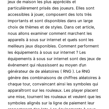
jeux de maison les plus appréciés et
particulièrement prisés des joueurs. Elles sont
accessibles à jouer, composent des lots très
importants et sont disponibles dans un large
choix de thèmes et de styles. Dans cet article,
nous allons examiner comment marchent les
appareils à sous sur internet et quels sont les
meilleurs jeux disponibles. Comment performent
les équipements à sous sur internet ? Les
équipements à sous sur internet sont des jeux de
événement qui réussissent au moyen d’un
générateur de de aléatoires ( RNG ). Le RNG
génère des combinaisons de chiffres aléatoires à
chaque tour, convaincant ainsi les symboles qui
apparaîtront sur les rouleaux. Les player placent
une mise, tournent les rouleaux et veulent que les
symboles alignés sur la ligne de paiement leur