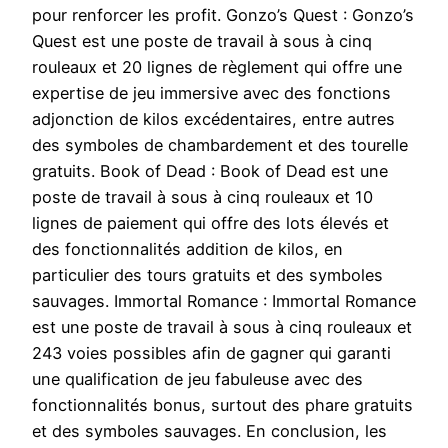
pour renforcer les profit. Gonzo’s Quest : Gonzo’s
Quest est une poste de travail à sous à cinq
rouleaux et 20 lignes de règlement qui offre une
expertise de jeu immersive avec des fonctions
adjonction de kilos excédentaires, entre autres
des symboles de chambardement et des tourelle
gratuits. Book of Dead : Book of Dead est une
poste de travail à sous à cinq rouleaux et 10
lignes de paiement qui offre des lots élevés et
des fonctionnalités addition de kilos, en
particulier des tours gratuits et des symboles
sauvages. Immortal Romance : Immortal Romance
est une poste de travail à sous à cinq rouleaux et
243 voies possibles afin de gagner qui garanti
une qualification de jeu fabuleuse avec des
fonctionnalités bonus, surtout des phare gratuits
et des symboles sauvages. En conclusion, les