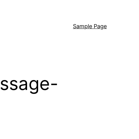
Sample Page
assage-