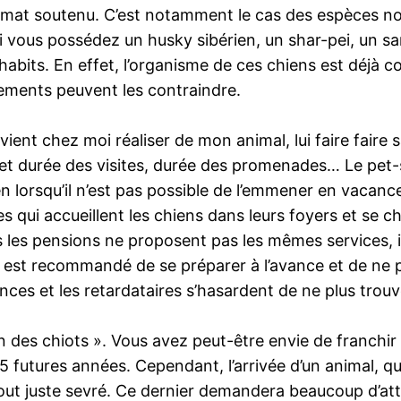
limat soutenu. C’est notamment le cas des espèces n
Si vous possédez un husky sibérien, un shar-pei, un
abits. En effet, l’organisme de ces chiens est déjà c
tements peuvent les contraindre.
ient chez moi réaliser de mon animal, lui faire faire sa
e et durée des visites, durée des promenades… Le pet-
n lorsqu’il n’est pas possible de l’emmener en vacan
illes qui accueillent les chiens dans leurs foyers et se
 les pensions ne proposent pas les mêmes services, i
 Il est recommandé de se préparer à l’avance et de ne 
ces et les retardataires s’hasardent de ne plus trou
on des chiots ». Vous avez peut-être envie de franchir
futures années. Cependant, l’arrivée d’un animal, quel 
 tout juste sevré. Ce dernier demandera beaucoup d’att