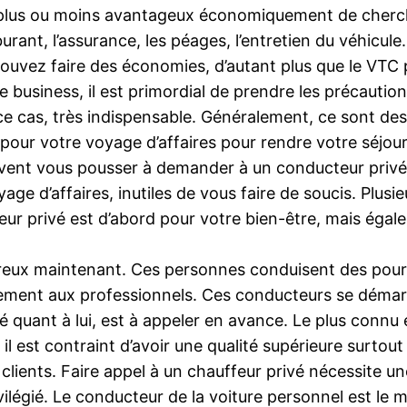
 est plus ou moins avantageux économiquement de cher
burant, l’assurance, les péages, l’entretien du véhicu
pouvez faire des économies, d’autant plus que le VT
e business, il est primordial de prendre les précauti
ce cas, très indispensable. Généralement, ce sont des 
vé pour votre voyage d’affaires pour rendre votre séjou
ent vous pousser à demander à un conducteur privé. 
yage d’affaires, inutiles de vous faire de soucis. Plu
r privé est d’abord pour votre bien-être, mais égale
breux maintenant. Ces personnes conduisent des pour 
galement aux professionnels. Ces conducteurs se démar
vé quant à lui, est à appeler en avance. Le plus connu
 il est contraint d’avoir une qualité supérieure surtou
s clients. Faire appel à un chauffeur privé nécessite 
ilégié. Le conducteur de la voiture personnel est le m