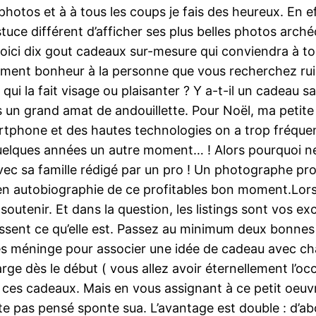
photos et à à tous les coups je fais des heureux. En e
tuce différent d’afficher ses plus belles photos arch
voici dix gout cadeaux sur-mesure qui conviendra à tou
lement bonheur à la personne que vous recherchez ruine
qui la fait visage ou plaisanter ? Y a-t-il un cadeau sa
uis un grand amat de andouillette. Pour Noël, ma peti
tphone et des hautes technologies on a trop fréqu
elques années un autre moment… ! Alors pourquoi ne 
vec sa famille rédigé par un pro ! Un photographe pro
en autobiographie de ce profitables bon moment.Lorsq
soutenir. Et dans la question, les listings sont vos exc
finissent ce qu’elle est. Passez au minimum deux bonn
les méninge pour associer une idée de cadeau avec c
rge dès le début ( vous allez avoir éternellement l’occa
 ces cadeaux. Mais en vous assignant à ce petit oeu
te pas pensé sponte sua. L’avantage est double : d’a