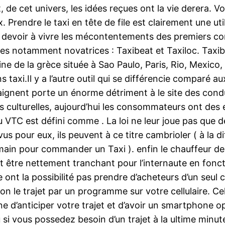
 de cet univers, les idées reçues ont la vie derera. Vo
 Prendre le taxi en tête de file est clairement une uti
devoir à vivre les mécontentements des premiers cond
rises notamment novatrices : Taxibeat et Taxiloc. Taxi
e de la grèce située à Sao Paulo, Paris, Rio, Mexico,
 taxi.Il y a l’autre outil qui se différencie comparé au
gnent porte un énorme détriment à le site des conduct
s culturelles, aujourd’hui les consommateurs ont des 
u VTC est défini comme . La loi ne leur joue pas que d
vus pour eux, ils peuvent à ce titre cambrioler ( à la d
 main pour commander un Taxi ). enfin le chauffeur de t
 être nettement tranchant pour l’internaute en fonct
ont la possibilité pas prendre d’acheteurs d’un seul c
 le trajet par un programme sur votre cellulaire. Cel
ne d’anticiper votre trajet et d’avoir un smartphone o
ou si vous possedez besoin d’un trajet à la ultime minut