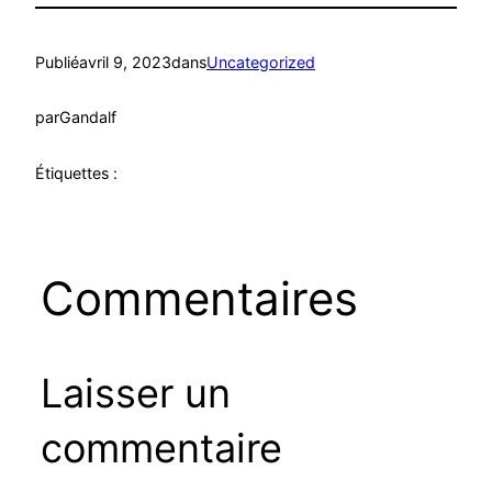
Publié
avril 9, 2023
dans
Uncategorized
par
Gandalf
Étiquettes :
Commentaires
Laisser un
commentaire