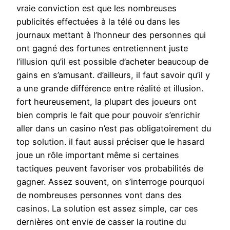
vraie conviction est que les nombreuses
publicités effectuées à la télé ou dans les
journaux mettant à l’honneur des personnes qui
ont gagné des fortunes entretiennent juste
l’illusion qu’il est possible d’acheter beaucoup de
gains en s’amusant. d’ailleurs, il faut savoir qu’il y
a une grande différence entre réalité et illusion.
fort heureusement, la plupart des joueurs ont
bien compris le fait que pour pouvoir s’enrichir
aller dans un casino n’est pas obligatoirement du
top solution. il faut aussi préciser que le hasard
joue un rôle important même si certaines
tactiques peuvent favoriser vos probabilités de
gagner. Assez souvent, on s’interroge pourquoi
de nombreuses personnes vont dans des
casinos. La solution est assez simple, car ces
dernières ont envie de casser la routine du