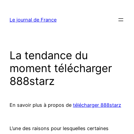
Aller
au
Le journal de France
contenu
La tendance du
moment télécharger
888starz
En savoir plus à propos de
télécharger 888starz
L’une des raisons pour lesquelles certaines