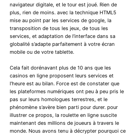
navigateur digitale, et le tour est joué. Rien de
plus, rien de moins. avec la technique HTML5
mise au point par les services de google, la
transposition de tous les jeux, de tous les
services, et adaptation de l’interface dans sa
globalité s’adapte parfaitement à votre écran
mobile ou de votre tablette.
Cela fait dorénavant plus de 10 ans que les
casinos en ligne proposent leurs services et
l’heure est au bilan. Force est de constater que
les plateformes numériques ont peu à peu pris le
pas sur leurs homologues terrestres, et le
phénomène s’avère bien parti pour durer. pour
illustrer ce propos, la roulette en ligne suscite
maintenant des millions de joueurs à travers le
monde. Nous avons tenu à décrypter pourquoi ce