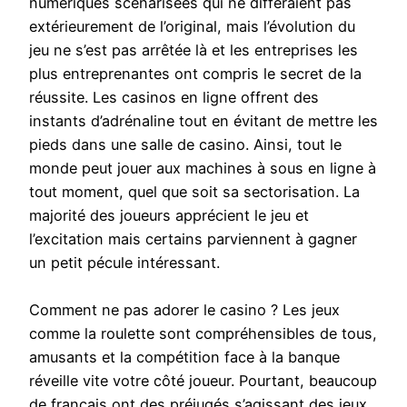
numériques scénarisées qui ne différaient pas
extérieurement de l’original, mais l’évolution du
jeu ne s’est pas arrêtée là et les entreprises les
plus entreprenantes ont compris le secret de la
réussite. Les casinos en ligne offrent des
instants d’adrénaline tout en évitant de mettre les
pieds dans une salle de casino. Ainsi, tout le
monde peut jouer aux machines à sous en ligne à
tout moment, quel que soit sa sectorisation. La
majorité des joueurs apprécient le jeu et
l’excitation mais certains parviennent à gagner
un petit pécule intéressant.
Comment ne pas adorer le casino ? Les jeux
comme la roulette sont compréhensibles de tous,
amusants et la compétition face à la banque
réveille vite votre côté joueur. Pourtant, beaucoup
de français ont des préjugés s’agissant des jeux.