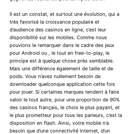
Il est un constat, et surtout une évolution, qui a
très favorisé la croissance populaire et
d’audience des casinos en ligne, c’est leur
disponibilité sur les mobiles. Comme nous
pouvions le remarquer dans le cadre des jeux
pour Android ou , le tout en free-to-play, le
principe est à quelque chose près semblable.
Mais une différence également de taille et de
poids. Vous n’avez nullement besoin de
downloader quelconque application cette fois
pour jouer. Si certaines marques tendent à faire
valoir le tout autre, pour une proportion de 90%
des casinos français, le choix le plus payant, et
le plus prometteur pour tous les parieurs, c’est la
disposition en flash. Ainsi, votre mobile n’a
besoin que d’une connectivité internet, d’un