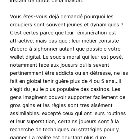
instant de l’atout de la maison.
Vous êtes-vous déjà demandé pourquoi les
croupiers sont souvent jeunes et dynamiques ?
C’est certes parce que leur rémunération est
attractive, mais pas que : leur métier consiste
d’abord à siphonner autant que possible votre
wallet digital. Le soucis moral qui leur est posé,
notamment face aux joueurs qu’ils savent
pertinemment être addicts ou en détresse, ne les
fait en global tenir guère plus de 4 ou 5 ans…Il
s’agit du jeu le plus populaire des casinos. Les
gens imaginent pouvoir supporter facilement de
gros gains et les règles sont très aisément
assimilables. excepté ceux qui ont leurs routines
et leur superstition, certains joueurs sont à la
recherche de techniques ou stratégies pour y
gagner. La réalité est pourtant plus dure :