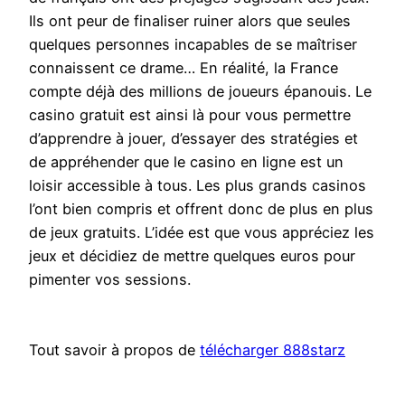
Ils ont peur de finaliser ruiner alors que seules
quelques personnes incapables de se maîtriser
connaissent ce drame… En réalité, la France
compte déjà des millions de joueurs épanouis. Le
casino gratuit est ainsi là pour vous permettre
d’apprendre à jouer, d’essayer des stratégies et
de appréhender que le casino en ligne est un
loisir accessible à tous. Les plus grands casinos
l’ont bien compris et offrent donc de plus en plus
de jeux gratuits. L’idée est que vous appréciez les
jeux et décidiez de mettre quelques euros pour
pimenter vos sessions.
Tout savoir à propos de
télécharger 888starz