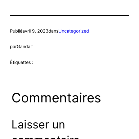
Publié
avril 9, 2023
dans
Uncategorized
par
Gandalf
Étiquettes :
Commentaires
Laisser un