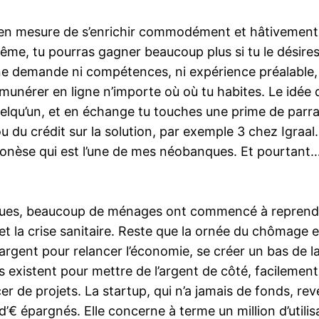
en mesure de s’enrichir commodément et hâtivement 
ême, tu pourras gagner beaucoup plus si tu le désires 
 ne demande ni compétences, ni expérience préalable, 
munérer en ligne n’importe où où tu habites. Le idée d
qu’un, et en échange tu touches une prime de parraina
ou du crédit sur la solution, par exemple 3 chez Igraal
se qui est l’une de mes néobanques. Et pourtant…M
miques, beaucoup de ménages ont commencé à reprend
et la crise sanitaire. Reste que la ornée du chômage 
rgent pour relancer l’économie, se créer un bas de lai
 existent pour mettre de l’argent de côté, facilement,
er de projets. La startup, qui n’a jamais de fonds, 
d’€ épargnés. Elle concerne à terme un million d’utilis