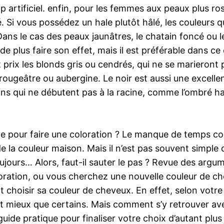
rop artificiel. enfin, pour les femmes aux peaux plus r
. Si vous possédez un hale plutôt hâlé, les couleurs qu
 Dans le cas des peaux jaunâtres, le chatain foncé ou l
de plus faire son effet, mais il est préférable dans c
 prix les blonds gris ou cendrés, qui ne se marieront 
rougeâtre ou aubergine. Le noir est aussi une excelle
ons qui ne débutent pas à la racine, comme l’ombré hair
te pour faire une coloration ? Le manque de temps c
e la couleur maison. Mais il n’est pas souvent simple d
oujours… Alors, faut-il sauter le pas ? Revue des argu
loration, ou vous cherchez une nouvelle couleur de c
 choisir sa couleur de cheveux. En effet, selon votre 
t mieux que certains. Mais comment s’y retrouver ave
 guide pratique pour finaliser votre choix d’autant plus