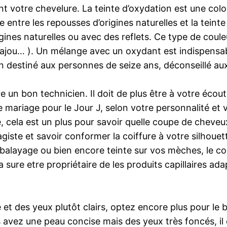
 votre chevelure. La teinte d’oxydation est une color
 entre les repousses d’origines naturelles et la teinte 
igines naturelles ou avec des reflets. Ce type de cou
ajou… ). Un mélange avec un oxydant est indispensabl
on destiné aux personnes de seize ans, déconseillé a
e un bon technicien. Il doit de plus être à votre éco
 mariage pour le Jour J, selon votre personnalité et 
cela est un plus pour savoir quelle coupe de cheveux 
giste et savoir conformer la coiffure à votre silhouet
t balayage ou bien encore teinte sur vos mèches, le c
 sure etre propriétaire de les produits capillaires ada
et des yeux plutôt clairs, optez encore plus pour le bl
us avez une peau concise mais des yeux très foncés, il