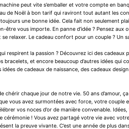
a machine peut vite s’emballer et votre compte en ban
u de Noël à bon tarif qui raviront tout autant les con
 toujours une bonne idée. Cela fait non seulement plai
en-être vous importe. En panne d’idée ? Pensez aux of
et se relaxer. Le cadeau confort pour un couple ? Un s
ui respirent la passion ? Découvrez ici des cadeaux
es bracelets, et encore beaucoup d’autres idées qui conj
 idées de cadeaux de naissance, des cadeaux design
de chérir chaque jour de notre vie. 50 ans d’amour, ça
 que vous avez surmontées avec force, votre couple 
élébrer vos noces d’or de manière convenable. Idées, 
e cérémonie ! Vous avez partagé votre vie avec votr
ésent la preuve vivante. C’est une année de plus dans 