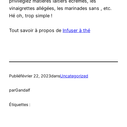
privilégiez matières laitiers écrémés, les
vinaigrettes allégées, les marinades sans , etc.
Hé oh, trop simple !
Tout savoir à propos de
Infuser à thé
Publié
février 22, 2023
dans
Uncategorized
par
Gandalf
Étiquettes :