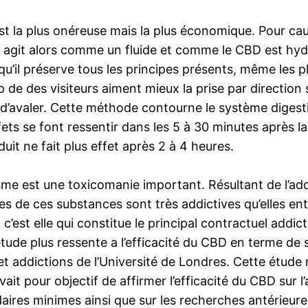
st la plus onéreuse mais la plus économique. Pour cau
Il agit alors comme un fluide et comme le CBD est hyd
u’il préserve tous les principes présents, même les p
 de des visiteurs aiment mieux la prise par direction s
d’avaler. Cette méthode contourne le système digesti
ets se font ressentir dans les 5 à 30 minutes après l
duit ne fait plus effet après 2 à 4 heures.
isme est une toxicomanie important. Résultant de l’a
aines de ces substances sont très addictives qu’elles e
, c’est elle qui constitue le principal contractuel addic
 étude plus ressente a l’efficacité du CBD en terme de 
et addictions de l’Université de Londres. Cette étude
it pour objectif de affirmer l’efficacité du CBD sur l
daires minimes ainsi que sur les recherches antérieure