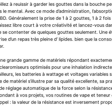
eillez à reuissir à garder les gouttes dans la bouche 
le mental. Avec ce mode d’administration, l’absorptio
D. Généralement la prise de 1 à 2 gouttes, 1 à 2 fois
laissez libre court à votre créativité et lancez-vous d
 se contenter de quelques gouttes seulement. Une étud
rise d’un repas très pleine d’ lipides. bien que la co
er.
 une grande gamme de matériels répondant exactement
 clearomiseurs optimisés pour une inhalation indirect
leurs, les batteries à wattage et voltages variables so
 matériel s’illustre par sa qualité excellente, sa prati
 réglage automatique de la force selon la résistance
pondant à vos projets, vos routines de vape et teneur
pel : la valeur de la résistance est inversement propo