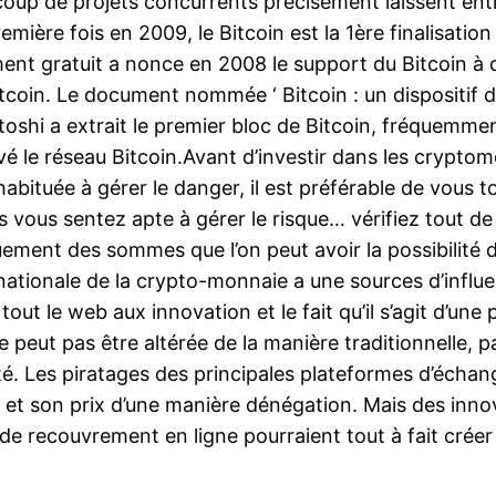
ucoup de projets concurrents précisément laissent en
première fois en 2009, le Bitcoin est la 1ère finalisat
nt gratuit a nonce en 2008 le support du Bitcoin à 
Bitcoin. Le document nommée ‘ Bitcoin : un dispositif 
 Satoshi a extrait le premier bloc de Bitcoin, fréque
vé le réseau Bitcoin.Avant d’investir dans les cryptom
 habituée à gérer le danger, il est préférable de vous 
 vous vous sentez apte à gérer le risque… vérifiez tou
quement des sommes que l’on peut avoir la possibilité 
ationale de la crypto-monnaie a une sources d’influen
tout le web aux innovation et le fait qu’il s’agit d’une
eut pas être altérée de la manière traditionnelle, pa
ité. Les piratages des principales plateformes d’écha
in et son prix d’une manière dénégation. Mais des inno
s de recouvrement en ligne pourraient tout à fait créer