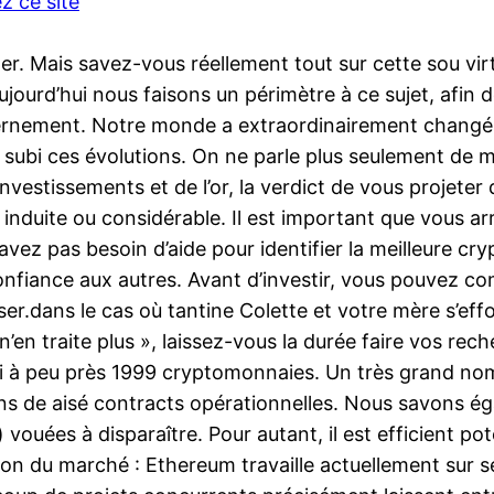
z ce site
. Mais savez-vous réellement tout sur cette sou virt
ujourd’hui nous faisons un périmètre à ce sujet, afin
scernement. Notre monde a extraordinairement changé à
ssi subi ces évolutions. On ne parle plus seulement d
 investissements et de l’or, la verdict de vous proje
, induite ou considérable. Il est important que vous 
n’avez pas besoin d’aide pour identifier la meilleure 
 confiance aux autres. Avant d’investir, vous pouvez c
er.dans le cas où tantine Colette et votre mère s’eff
n’en traite plus », laissez-vous la durée faire vos rech
d’hui à peu près 1999 cryptomonnaies. Un très grand n
ns de aisé contracts opérationnelles. Nous savons é
vouées à disparaître. Pour autant, il est efficient p
ion du marché : Ethereum travaille actuellement sur s