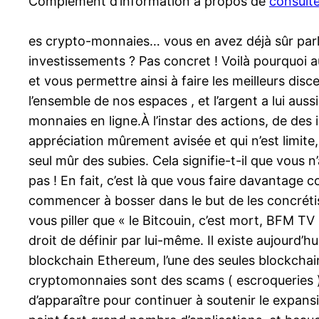
Complément d’information à propos de
consulte
es crypto-monnaies… vous en avez déjà sûr parler
investissements ? Pas concret ! Voilà pourquoi a
et vous permettre ainsi à faire les meilleurs di
l’ensemble de nos espaces , et l’argent a lui au
monnaies en ligne.À l’instar des actions, de des
appréciation mûrement avisée et qui n’est limite
seul mûr des subies. Cela signifie-t-il que vous 
pas ! En fait, c’est là que vous faire davantage
commencer à bosser dans le but de les concrétis
vous piller que « le Bitcouin, c’est mort, BFM TV 
droit de définir par lui-même. Il existe aujour
blockchain Ethereum, l’une des seules blockchai
cryptomonnaies sont des scams ( escroqueries ) 
d’apparaître pour continuer à soutenir le expans