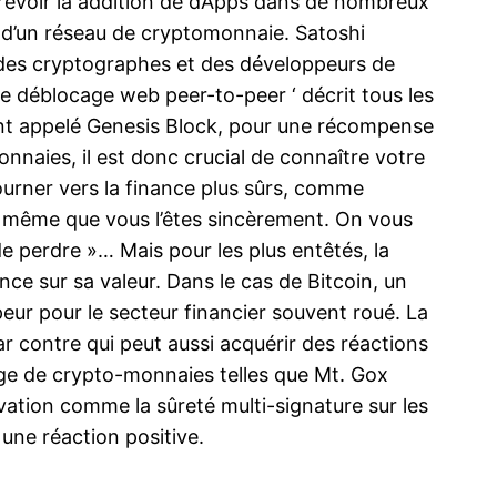
trevoir la addition de dApps dans de nombreux
ion d’un réseau de cryptomonnaie. Satoshi
des cryptographes et des développeurs de
de déblocage web peer-to-peer ‘ décrit tous les
mment appelé Genesis Block, pour une récompense
onnaies, il est donc crucial de connaître votre
tourner vers la finance plus sûrs, comme
t de même que vous l’êtes sincèrement. On vous
de perdre »… Mais pour les plus entêtés, la
ce sur sa valeur. Dans le cas de Bitcoin, un
 peur pour le secteur financier souvent roué. La
r contre qui peut aussi acquérir des réactions
nge de crypto-monnaies telles que Mt. Gox
vation comme la sûreté multi-signature sur les
 une réaction positive.