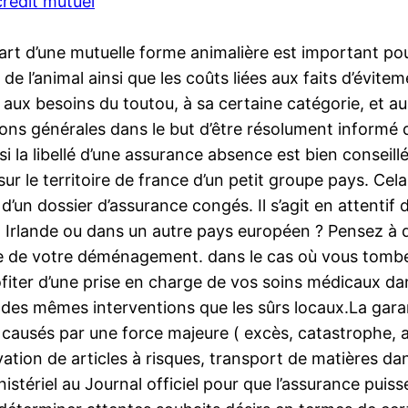
rédit mutuel
t d’une mutuelle forme animalière est important pour 
 de l’animal ainsi que les coûts liées aux faits d’évite
 aux besoins du toutou, à sa certaine catégorie, et au
ons générales dans le but d’être résolument informé 
e.si la libellé d’une assurance absence est bien consei
 sur le territoire de france d’un petit groupe pays. Ce
un dossier d’assurance congés. Il s’agit en attentif de
n Irlande ou dans un autre pays européen ? Pensez 
ate de votre déménagement. dans le cas où vous tomb
ofiter d’une prise en charge de vos soins médicaux d
er des mêmes interventions que les sûrs locaux.La gar
s causés par une force majeure ( excès, catastrophe,
ion de articles à risques, transport de matières dan
rministériel au Journal officiel pour que l’assurance pui