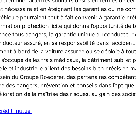
it déterminer attentes souhaits désirs en termes de ce
t nécessaire et en éteignant les garanties qui ne corr
véhicule pourraient tout à fait convenir à garantie prê
mation protection licite qui donne l’opportunité de b
nce tous dangers, la garantie unique du conducteur es
ducteur assuré, en sa responsabilité dans l’accident. 
ment à bord de la voiture assurée ou se déploie à tout 
 s’occupe de les frais médicaux, le détriment subi et 
le et industrielle aillent des besoins bien précis en 
u sein du Groupe Roederer, des partenaires compétents
e des dangers, prévention et conseils dans l’optique de
ioration de la maîtrise des risques, au gain des socie
rédit mutuel