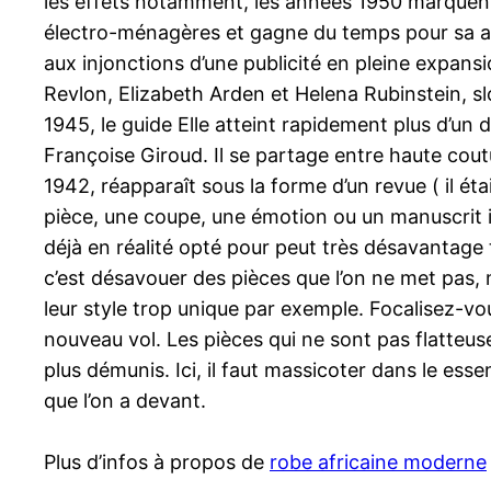
les effets notamment, les années 1950 marquent 
électro-ménagères et gagne du temps pour sa ama
aux injonctions d’une publicité en pleine expans
Revlon, Elizabeth Arden et Helena Rubinstein, slo
1945, le guide Elle atteint rapidement plus d’un 
Françoise Giroud. Il se partage entre haute cout
1942, réapparaît sous la forme d’un revue ( il ét
pièce, une coupe, une émotion ou un manuscrit in
déjà en réalité opté pour peut très désavantage t
c’est désavouer des pièces que l’on ne met pas, 
leur style trop unique par exemple. Focalisez-vo
nouveau vol. Les pièces qui ne sont pas flatteuses
plus démunis. Ici, il faut massicoter dans le esse
que l’on a devant.
Plus d’infos à propos de
robe africaine moderne