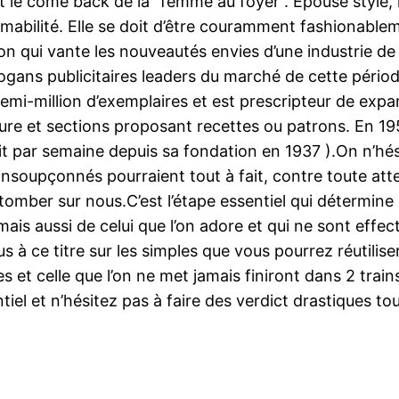
le come back de la “femme au foyer”. Épouse style, l
bilité. Elle se doit d’être couramment fashionablemen
ion qui vante les nouveautés envies d’une industrie de
gans publicitaires leaders du marché de cette période,
demi-million d’exemplaires et est prescripteur de expa
ure et sections proposant recettes ou patrons. En 1954
ait par semaine depuis sa fondation en 1937 ).On n’hési
soupçonnés pourraient tout à fait, contre toute attent
omber sur nous.C’est l’étape essentiel qui détermine le
mais aussi de celui que l’on adore et qui ne sont eff
us à ce titre sur les simples que vous pourrez réutili
 et celle que l’on ne met jamais finiront dans 2 trains
ntiel et n’hésitez pas à faire des verdict drastiques t