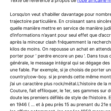
Texte de référence à propos de
robe africaine 
Lorsqu’on veut s’habiller davantage pour nombre
trajectoire particulière. En croissant sans sinc
quelle manière mettre en service de manière judi
d’informations n’ayant pour seul effet que d’accro
après la minceur clash fréquemment la recherche 
kilos de moins. On repousse un achat en attenda
porter pour ‘ perdre encore un peu ‘. Dans tous c
générale, le message intégral qui se dégage des 
une fable. Par exemple, si je choisis de porter un
country/cow-boy. si je prends cette même montre 
j’ai un caractère plus rock/métal.L’histoire de 
Couture, fait effiloquer, le 1er, ses gammes sur
doute les premiers défilés de style de l’histoire
en 1946 ( … et à peu près 15 au prenant du 21e 