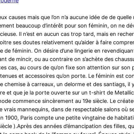
moderne
ux causes mais que l’on n’a aucune idée de de quelle
èrement beaucoup d’intérêt pour son féminin, on ne dé
cieuse. Il n’est en aucun cas trop tard, mais en rech
itre ses doutes relativement qu’aider à faire comprendr
de féminin. On désire d’une lingerie en revendiquant q
nt de mincir, ou au contraire on s’achète des chauss
es cas, au cours de qu’on fixe son attention sur son po
tenues et accessoires qu’on porte. Le féminin est con
e chemise à carreaux, un delorme et des santiags, il y a
et que je la porte ouverte sur un t-shirt de Metallic
la mode commence sincèrement au 19e siècle. Le créateu
 de vrais mannequins, dans de respectable salons où 
. En 1900, Paris compte une petite vingtaine de habita
siècle ).Après des années d’émancipation des filles,