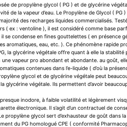
ée de propylène glycol ( PG ) et de glycérine végéta
ravité de la vapeur d’eau. Le Propylène de Glycol ( PG
la majorité des recharges liquides commercialisés. T
( ex : ventoline ), il est considéré comme base parfai
il se condense en fines gouttelettes ( en présence gé
es aromatiques, eau, etc. ). Ce phénomène rapide produ
G, la glycérine végétale offre quant à elle la stabilit
 une vapeur pro abondant et abondante. au goût, elle 
omatiques contenues dans l’e-liquide ( d’où la présen
ropylène glycol et de glycérine végétale peut beaucoup
e la glycérine végétale. Ils permettent d’avoir beaucou
resque inodore, à faible volatilité et légèrement visqu
arette électronique. Il s’agit d’un contractuel de con
 propylène glycol sert d’exhausteur de goût dans la ma
nferment du PG homologué CPE ( conformité Pharmaco