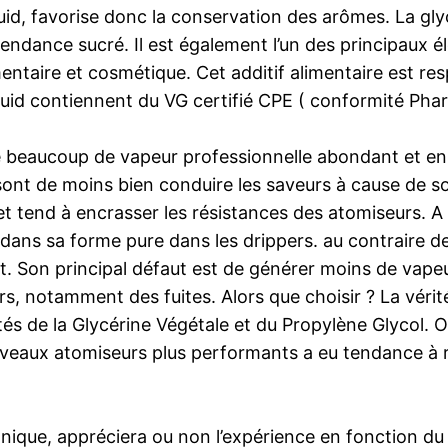
iquid, favorise donc la conservation des arômes. La gl
endance sucré. Il est également l’un des principaux él
limentaire et cosmétique. Cet additif alimentaire est r
liquid contiennent du VG certifié CPE ( conformité P
re beaucoup de vapeur professionnelle abondant et en 
sont de moins bien conduire les saveurs à cause de so
r et tend à encrasser les résistances des atomiseurs. A
e dans sa forme pure dans les drippers. au contraire d
 Son principal défaut est de générer moins de vapeur. p
s, notamment des fuites. Alors que choisir ? La véri
lités de la Glycérine Végétale et du Propylène Glycol
eaux atomiseurs plus performants a eu tendance à renf
ique, appréciera ou non l’expérience en fonction du e-