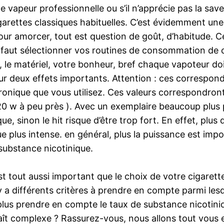
apeur professionnelle ou s’il n’apprécie pas la saveur
garettes classiques habituelles. C’est évidemment une
our amorcer, tout est question de goût, d’habitude. C
 il faut sélectionner vos routines de consommation de c
r, le matériel, votre bonheur, bref chaque vapoteur do
ur deux effets importants. Attention : ces correspon
ronique que vous utilisez. Ces valeurs correspondront
 w à peu près ). Avec un exemplaire beaucoup plus pui
, sinon le hit risque d’être trop fort. En effet, plus
e plus intense. en général, plus la puissance est imp
ubstance nicotinique.
st tout aussi important que le choix de votre cigarett
 y a différents critères à prendre en compte parmi le
en plus prendre en compte le taux de substance nicoti
raît complexe ? Rassurez-vous, nous allons tout vou