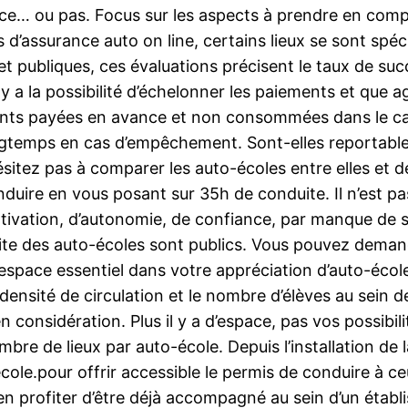
ance… ou pas. Focus sur les aspects à prendre en com
d’assurance auto on line, certains lieux se sont spéci
et publiques, ces évaluations précisent le taux de suc
y a la possibilité d’échelonner les paiements et que ag
nts payées en avance et non consommées dans le cas d
ngtemps en cas d’empêchement. Sont-elles reportables
ésitez pas à comparer les auto-écoles entre elles et d
duire en vous posant sur 35h de conduite. Il n’est pas
ivation, d’autonomie, de confiance, par manque de se
ite des auto-écoles sont publics. Vous pouvez demander
 espace essentiel dans votre appréciation d’auto-école
ensité de circulation et le nombre d’élèves au sein de
 considération. Plus il y a d’espace, pas vos possibi
re de lieux par auto-école. Depuis l’installation de l
ole.pour offrir accessible le permis de conduire à ceu
en profiter d’être déjà accompagné au sein d’un établ