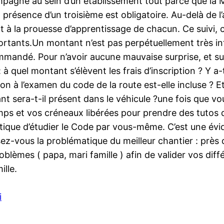
mpagné au sein d’un établissement tout parce que la M
a présence d’un troisième est obligatoire. Au-delà de l
tant à la prouesse d’apprentissage de chacun. Ce suivi,
portants.Un montant n’est pas perpétuellement très i
commandé. Pour n’avoir aucune mauvaise surprise, et s
 quel montant s’élèvent les frais d’inscription ? Y a-
ion à l’examen du code de la route est-elle incluse ? Et
ant sera-t-il présent dans le véhicule ?une fois que 
ps et vos créneaux libérées pour prendre des tutos de
ptique d’étudier le Code par vous-même. C’est une év
-vous la problématique du meilleur chantier : près d
blèmes ( papa, mari famille ) afin de valider vos diffé
lle.
i