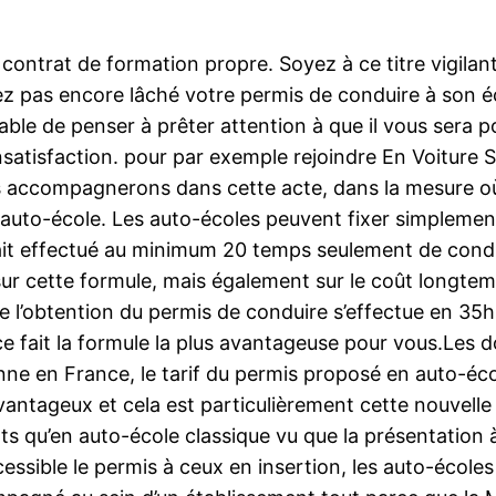
ontrat de formation propre. Soyez à ce titre vigilant !
ayez pas encore lâché votre permis de conduire à son
ble de penser à prêter attention à que il vous sera po
atisfaction. pour par exemple rejoindre En Voiture 
accompagnerons dans cette acte, dans la mesure où d
uto-école. Les auto-écoles peuvent fixer simplement l
devrait effectué au minimum 20 temps seulement de con
s sur cette formule, mais également sur le coût longt
 l’obtention du permis de conduire s’effectue en 35h
e fait la formule la plus avantageuse pour vous.Les d
yenne en France, le tarif du permis proposé en auto-é
avantageux et cela est particulièrement cette nouvelle 
nts qu’en auto-école classique vu que la présentation 
sible le permis à ceux en insertion, les auto-écoles 