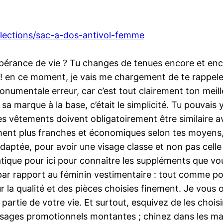
ollections/sac-a-dos-antivol-femme
rance de vie ? Tu changes de tenues encore et encore 
! en ce moment, je vais me chargement de te rappeler
monumentale erreur, car c’est tout clairement ton meil
sa marque à la base, c’était le simplicité. Tu pouvais
 vêtements doivent obligatoirement être similaire ave
ent plus franches et économiques selon tes moyens, ap
daptée, pour avoir une visage classe et non pas celle
tique pour ici pour connaître les suppléments que vou
ar rapport au féminin vestimentaire : tout comme pour
ur la qualité et des pièces choisies finement. Je vou
artie de votre vie. Et surtout, esquivez de les choi
essages promotionnels montantes ; chinez dans les ma