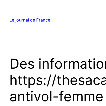
Aller
au
contenu
Le journal de France
Des informatio
https://thesac
antivol-femme