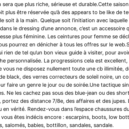
ra que plus riche, sérieuse et durable.Cette saison i
oit plus être réservée qu’à des appears to be like de te
le soit à la main. Quelque soit l’initiation avec laquelle
 dans le dressing d’une annonce, c’est un accessoire 
tesse plus féminine. Les ceintures pour femme se décl
vous pourrez en dénicher à tous les offres sur le web.S’
 rien de tel qu’un bon vieux guide à visiter, pour avoir
e personnalisée. La progressions cela est excellent, to
ue vous ne disposez nullement toute une cb illimitée,
e black, des verres correcteurs de soleil noire, un c
our faire un genre le jour ou de soirée.Une tactique si
les. Ne les cachez pas sous des blue-jean ou des short
 portez des distance 7/8e, des affaires et des jupes. 
ou en vérité. Rendez-vous dans l’espace chaussures d
si vous êtes indécis encore : escarpins, boots, low bo
s, salomés, babies, bottillon, sandales, sandale.