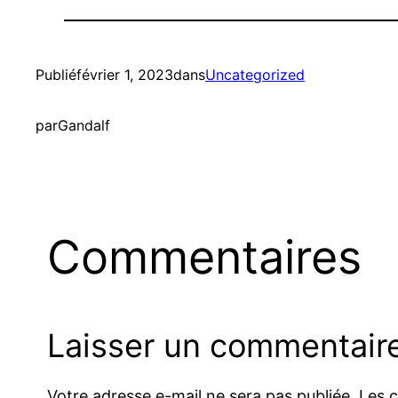
Publié
février 1, 2023
dans
Uncategorized
par
Gandalf
Commentaires
Laisser un commentair
Votre adresse e-mail ne sera pas publiée.
Les 