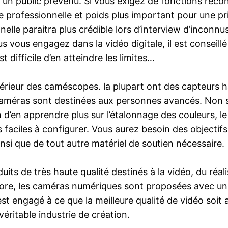
un public prévenu. Si vous exigez de fonctions reconn
e professionnelle et poids plus important pour une pri
nelle paraitra plus crédible lors d’interview d’incon
 vous engagez dans la vidéo digitale, il est conseill
t difficile d’en atteindre les limites…
érieur des caméscopes. la plupart ont des capteurs 
caméras sont destinées aux personnes avancés. Non s
n d’en apprendre plus sur l’étalonnage des couleurs, l
aciles à configurer. Vous aurez besoin des objectifs 
ainsi que de tout autre matériel de soutien nécessaire.
 de très haute qualité destinés à la vidéo, du réali
encore, les caméras numériques sont proposées avec u
t engagé à ce que la meilleure qualité de vidéo soit a
éritable industrie de création.