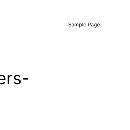
Sample Page
ers-