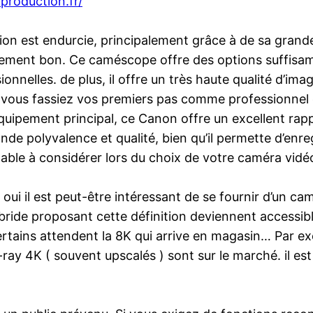
production.fr/
sation est endurcie, principalement grâce à de sa gr
eusement bon. Ce caméscope offre des options suffis
nnelles. de plus, il offre un très haute qualité d’imag
e vous fassiez vos premiers pas comme professionnel 
pement principal, ce Canon offre un excellent rappo
ande polyvalence et qualité, bien qu’il permette d’enre
mable à considérer lors du choix de votre caméra vidéo
, oui il est peut-être intéressant de se fournir d’un
ride proposant cette définition deviennent accessib
ins attendent la 8K qui arrive en magasin… Par exem
-ray 4K ( souvent upscalés ) sont sur le marché. il e