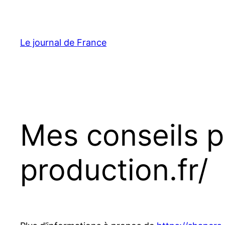
Aller
au
contenu
Le journal de France
Mes conseils p
production.fr/