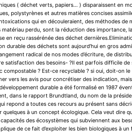
iques ( déchet verts, papiers… ) disparaissent en moi
ques, polystyrènes et autres matières concises assimil
d’intoxications qui en découleraient, des méthodes d
 matériau perdu, sont la réduction des importance, l
mise en reçu rassérénée des déchet dernières.Eliminatio
ion durable des déchets sont aujourd’hui en gros admis
ngement radical de nos modes d’écriture, de distribut
e satisfaction des besoins- ?Il est parfois difficile d
ompostable ? Est-ce recyclable ? si oui, doit-on le m
er vers les avis pour concrétiser des indication, mai
développement durable a été formalisé en 1987 éven
nt, dans le rapport Brundtland, du nom de la présid
ui repond a toutes ces recours au présent sans décrie
r quelques à un concept écologique. Cela veut dire qu
les capacités des écosystèmes qui subviennent aux bes
ique de ce fait d’exploiter les bien biologiques à un 