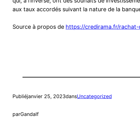
qui, à l’inverse, ont des souhaits de investisse
aux taux accordés suivant la nature de la banqu
Source à propos de
https://credirama.fr/rachat
Publié
janvier 25, 2023
dans
Uncategorized
par
Gandalf