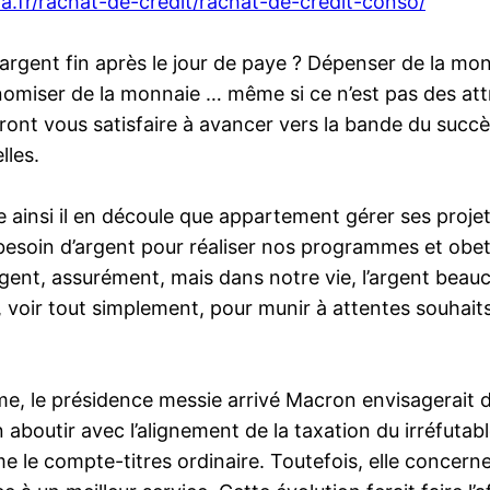
ma.fr/rachat-de-credit/rachat-de-credit-conso/
ent fin après le jour de paye ? Dépenser de la monnaie
omiser de la monnaie … même si ce n’est pas des attri
ront vous satisfaire à avancer vers la bande du succès
lles.
e ainsi il en découle que appartement gérer ses proje
oin d’argent pour réaliser nos programmes et obeteni
ent, assurément, mais dans notre vie, l’argent beau
, voir tout simplement, pour munir à attentes souhaits 
e, le présidence messie arrivé Macron envisagerait de
aboutir avec l’alignement de la taxation du irréfutable
le compte-titres ordinaire. Toutefois, elle concernera