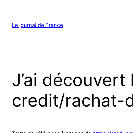
Aller
au
contenu
Le journal de France
J’ai découvert
credit/rachat-