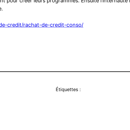
ment pour créer leurs programmes. Ensuite l’internaute
e.
-de-credit/rachat-de-credit-conso/
Étiquettes :