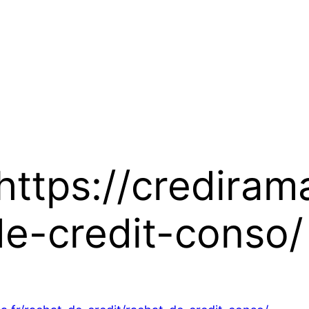
 https://crediram
de-credit-conso/