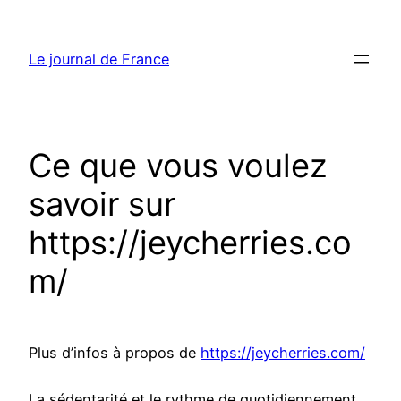
Aller
au
Le journal de France
contenu
Ce que vous voulez
savoir sur
https://jeycherries.co
m/
Plus d’infos à propos de
https://jeycherries.com/
La sédentarité et le rythme de quotidiennement