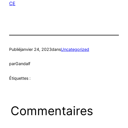
CE
Publié
janvier 24, 2023
dans
Uncategorized
par
Gandalf
Étiquettes :
Commentaires