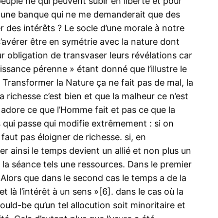
 peuple ne qui peuvent subir en liberté et pour
dans une banque qui ne me demanderait que des
r des intérêts ? Le socle d’une morale à notre
 s’avérer être en symétrie avec la nature dont
 obligation de transvaser leurs révélations car
issance pérenne » étant donné que l’illustre le
… Transformer la Nature ça ne fait pas de mal, la
 richesse c’est bien et que la malheur ce n’est
n adore ce que l’Homme fait et pas ce que la
s qui passe qui modifie extrêmement : si on
 faut pas éloigner de richesse. si, en
 ainsi le temps devient un allié et non plus un
e la séance tels une ressources. Dans le premier
t. Alors que dans le second cas le temps a de la
et là l’intérêt à un sens »[6]. dans le cas où la
uld-be qu’un tel allocution soit minoritaire et