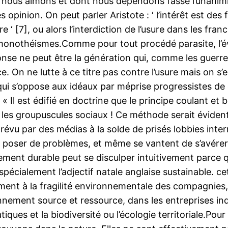
e nous aimons et dont nous dépendons fasse l’unanimité
opinion. On peut parler Aristote : ‘ l’intérêt est des f
e ‘ [7], ou alors l’interdiction de l’usure dans les fran
 monothéismes.Comme pour tout procédé parasite, l’év
nse ne peut être la génération qui, comme les guerres,
 On ne lutte à ce titre pas contre l’usure mais on s’en
qui s’oppose aux idéaux par méprise progressistes de
: « Il est édifié en doctrine que le principe coulant e
 les groupuscules sociaux ! Ce méthode serait évident
évu par des médias à la solde de prisés lobbies intern
poser de problèmes, et même se vantent de s’avérer êt
ppement durable peut se disculper intuitivement parc
 spécialement l’adjectif natale anglaise sustainable. c
ment à la fragilité environnementale des compagnies, 
nnement source et ressource, dans les entreprises indu
ques et la biodiversité ou l’écologie territoriale.Po