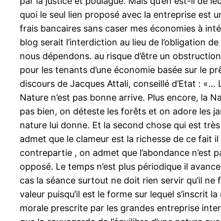
par la justice et poulague. Mais qu’en est-il de l
quoi le seul lien proposé avec la entreprise est
frais bancaires sans caser mes économies à intér
blog serait l’interdiction au lieu de l’obligatio
nous dépendons. au risque d’être un obstruction 
pour les tenants d’une économie basée sur le prêt
discours de Jacques Attali, conseillé d’Etat : «…
Nature n’est pas bonne arrive. Plus encore, la N
pas bien, on déteste les forêts et on adore les j
nature lui donne. Et la second chose qui est trè
admet que le clameur est la richesse de ce fait il 
contrepartie , on admet que l’abondance n’est pa
opposé. Le temps n’est plus périodique il avance 
cas la séance surtout ne doit rien servir qu’il ne 
valeur puisqu’il est le forme sur lequel s’inscrit l
morale prescrite par les grandes entreprise inter