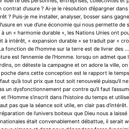
eur liberté des personnes, entreprises, collectivités et
 un contrat d’usure ? Ai-je le résolution d’épargner 
êt ? Puis-je me installer, analyser, bosser sans gagne
n de l’usure en vue d’une économie qui nous permette de
à un « harmonie durable », les Nations Unies ont pour
 à intérêt, « expansion durable » se traduit par « cro
 La fonction de l’homme sur la terre est de livrer des 
ature est l’ennemie de l’Homme. lorsqu on admet que la
ardins, on déteste la campagne et on adore la ville, o
s poche dans cette conception est le rapport le temp
faut qu’à tout prix que tout soit renouvelé puisqu’il ne
s un dysfonctionnement par contre qu’il faut l’assumer
et l’Homme s’inscrit dans l’histoire du temps et utilis
faut pas que la séance soit utile, en clair pas d’intérê
a réparation de l’univers boiteux que Dieu nous a laissé 
nationales était convenablement débattue, il serait wo