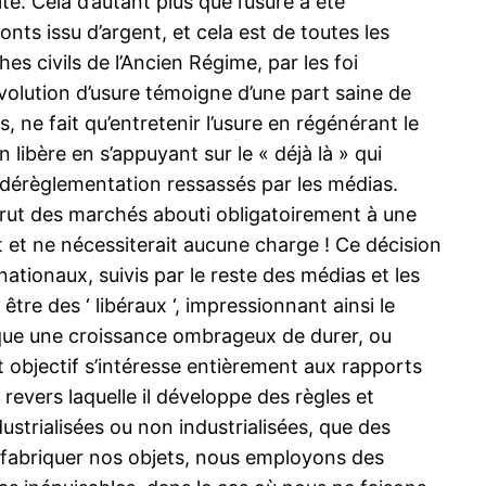
. Cela d’autant plus que l’usure a été
onts issu d’argent, et cela est de toutes les
ches civils de l’Ancien Régime, par les foi
olution d’usure témoigne d’une part saine de
 ne fait qu’entretenir l’usure en régénérant le
 libère en s’appuyant sur le « déjà là » qui
 dérèglementation ressassés par les médias.
t brut des marchés abouti obligatoirement à une
 et ne nécessiterait aucune charge ! Ce décision
ationaux, suivis par le reste des médias et les
re des ‘ libéraux ‘, impressionnant ainsi le
e que une croissance ombrageux de durer, ou
et objectif s’intéresse entièrement aux rapports
revers laquelle il développe des règles et
strialisées ou non industrialisées, que des
ur fabriquer nos objets, nous employons des