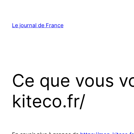
Aller
au
contenu
Le journal de France
Ce que vous vo
kiteco.fr/