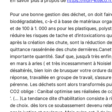
En savoir plus à propos de
https://mon-kiteco.fr
Pour une bonne gestion des déchet, on doit fai
biodégradables, c-à-d à base de matériaux organi
et de 100 à 1. 000 ans pour les plastiques, poly
réduire les risques de tache et d’intoxications 
après la création des chute, sont la réduction des
quittance rassérénée des chute dernières.Cane
importante quantité. Sauf que, jusqu’à très enfin
en mars à arles ( et très incessamment à Noisiel
désaltérés, bien loin de brusquer votre ordure da
réponse, travaillée en groupe de travail, s’assur
pérenne. Les déchets sont alors transformés pu
CO2 oblige : Canibal optimise ses réalisées de co
‘. (… )La tendance dite d’habilitation consiste à 
de choix. dès lors ce soubassement devenu relati