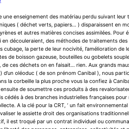
/
re une enseignement des matériau perdu suivant leur
ques ( déchet verts, papiers… ) disparaissent en moin
styrènes et autres matières concises assimilées. Pour 
qui en découleraient, des méthodes de traitements des 
 cubage, la perte de leur nocivité, l’amélioration de le
ttes de boisson gazeuse, bouteilles ou gobelets sou
, de ces déchets on en faisait… rien. Aux grands maux
 ) d’un oléoduc ( de son prénom Canibal ), nous partic
ns la corbeille la plus proche vous la confiez à Canib
e ensuite de soumettre ces produits à des revalorisat
is cédés à des branches industrielles françaises po
llecte. A la clé pour la CRT, ‘ un fait environnementa
rivaliser le assiette droit des organisations traditionn
f, il est troqué par un contrat individuel ou communau