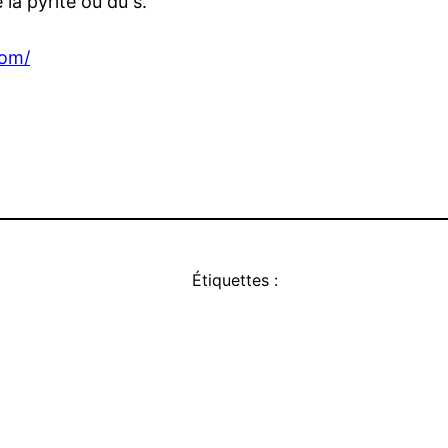
e la pyrite ou du s.
com/
Étiquettes :