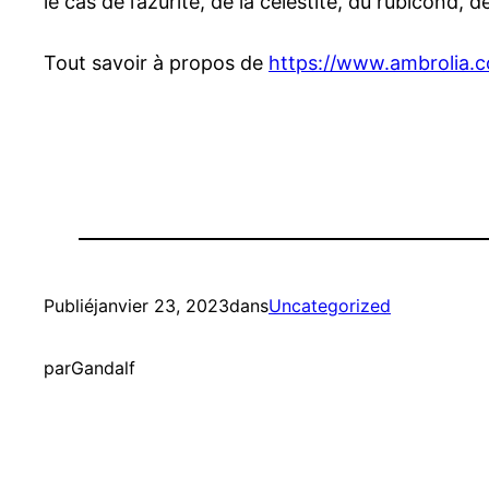
le cas de l’azurite, de la célestite, du rubicond, d
Tout savoir à propos de
https://www.ambrolia.
Publié
janvier 23, 2023
dans
Uncategorized
par
Gandalf