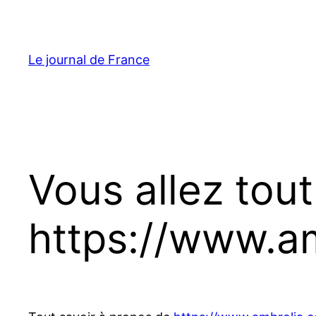
Aller
au
contenu
Le journal de France
Vous allez tout
https://www.a