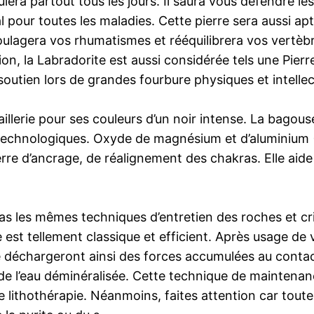
lera partout tous les jours. Il saura vous défendre les
l pour toutes les maladies. Cette pierre sera aussi a
 soulagera vos rhumatismes et rééquilibrera vos vertèb
on, la Labradorite est aussi considérée tels une Pierre 
soutien lors de grandes fourbure physiques et intellec
aillerie pour ses couleurs d’un noir intense. La bagou
chnologiques. Oxyde de magnésium et d’aluminium (
erre d’ancrage, de réalignement des chakras. Elle aide
 les mêmes techniques d’entretien des roches et crist
e est tellement classique et efficient. Après usage de 
se déchargeront ainsi des forces accumulées au contact
de l’eau déminéralisée. Cette technique de maintenan
e lithothérapie. Néanmoins, faites attention car toute