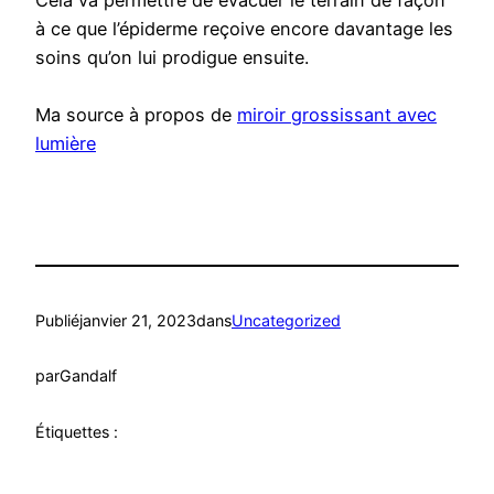
Cela va permettre de évacuer le terrain de façon
à ce que l’épiderme reçoive encore davantage les
soins qu’on lui prodigue ensuite.
Ma source à propos de
miroir grossissant avec
lumière
Publié
janvier 21, 2023
dans
Uncategorized
par
Gandalf
Étiquettes :