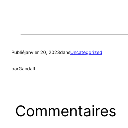
Publié
janvier 20, 2023
dans
Uncategorized
par
Gandalf
Commentaires