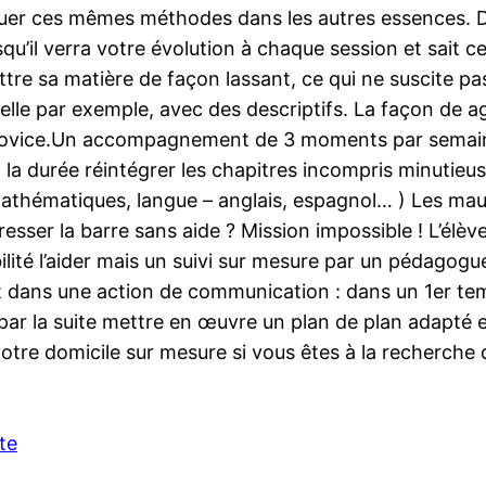
tuer ces mêmes méthodes dans les autres essences. De 
u’il verra votre évolution à chaque session et sait c
tre sa matière de façon lassant, ce qui ne suscite pa
lle par exemple, avec des descriptifs. La façon de ag
novice.Un accompagnement de 3 moments par semaine e
si la durée réintégrer les chapitres incompris minuti
 mathématiques, langue – anglais, espagnol… ) Les mau
ser la barre sans aide ? Mission impossible ! L’élève
bilité l’aider mais un suivi sur mesure par un pédagogu
rit dans une action de communication : dans un 1er t
par la suite mettre en œuvre un plan de plan adapté e
 votre domicile sur mesure si vous êtes à la recherche
ite