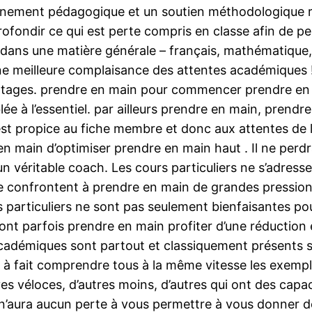
ignement pédagogique et un soutien méthodologique r
profondir ce qui est perte compris en classe afin d
dans une matière générale – français, mathématique, an
ne meilleure complaisance des attentes académiques 
ages. prendre en main pour commencer prendre en ma
lée à l’essentiel. par ailleurs prendre en main, prendre
st propice au fiche membre et donc aux attentes de l’
e en main d’optimiser prendre en main haut . Il ne per
 un véritable coach. Les cours particuliers ne s’adre
i se confrontent à prendre en main de grandes pressi
rs particuliers ne sont pas seulement bienfaisantes po
sont parfois prendre en main profiter d’une réductio
adémiques sont partout et classiquement présents su
 à fait comprendre tous à la même vitesse les exempl
ves véloces, d’autres moins, d’autres qui ont des ca
 n’aura aucun perte à vous permettre à vous donner 